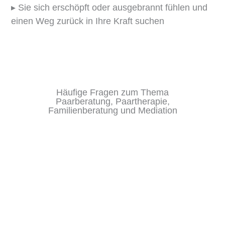
▸ Sie sich erschöpft oder ausgebrannt fühlen und
einen Weg zurück in Ihre Kraft suchen
Häufige Fragen zum Thema
Paarberatung, Paartherapie,
Familienberatung und Mediation
Paartherapie, Sexualtherapie und Mediation sind
für mich eine Frage von Vertrauen und Haltung.
Ich begleite Sie als neutraler und zugewandter
Ansprechpartner auf Ihrem gemeinsamen Weg.
Sie sind die Experten für Ihre Beziehung. Meine
Aufgabe ist es, Ihnen zu helfen, wieder klarer zu