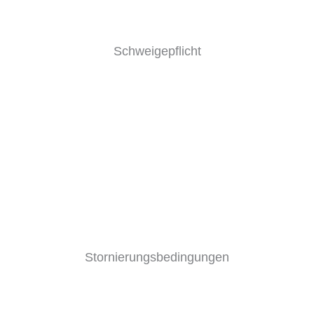
Schweigepflicht
Als Heilpraktiker für Psychotherapie, systemischer
Therapeut und Mediator unterliege ich
selbstverständlich der Schweigepflicht. Alle im
Rahmen der Beratungen, der Therapie und
Mediation besprochenen Themen bleiben unter
uns.
Stornierungsbedingungen
Sollten Sie eine vereinbarte Sitzung nicht
wahrnehmen können, bitte ich um Absage
mindestens 24 Stunden im Voraus. Bei