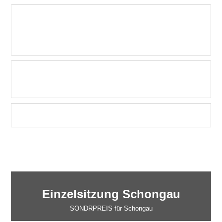
Was ist der Unterschied zwischen
Paarcoaching/Paarberatung und
Paartherapie?
Paarpflege/Beziehungspflege auch ohne
große Probleme?
Wann ist Mediation ein geeigneter Weg?
Einzelsitzung Schongau
SONDRPREIS für Schongau