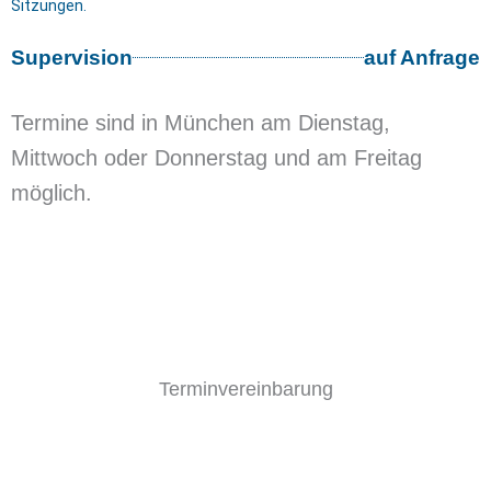
Sitzungen.
Supervision
auf Anfrage
Termine sind in München am Dienstag,
Mittwoch oder Donnerstag und am Freitag
möglich.
Terminvereinbarung
Die Terminvereinbarung ist direkt über meinen
Online-Kalender möglich. Sie können mir auch
gerne über das Kontaktformular oder per E-Mail