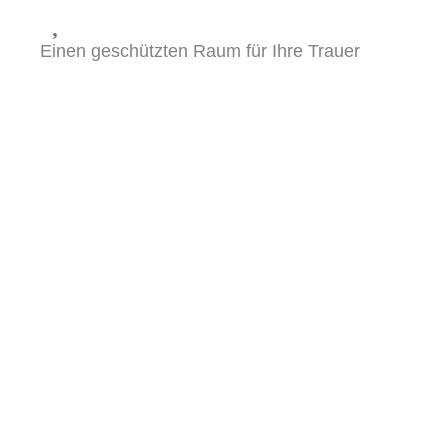
Einen geschützten Raum für Ihre Trauer
finden
Sie dürfen alle Gefühle zeigen – ohne Druck,
ohne Erwartungen. In der Trauerbegleitung
gibt es Platz für Ihre ganz persönliche Trauer.
Beziehungsarbeit mit dem Verstorbenen
leisten
In der hypnosystemischen Trauerbegleitung
arbeiten wir daran, die Beziehung
weiterzuführen – nicht in der Vergangenheit,
sondern in Ihrem Leben.