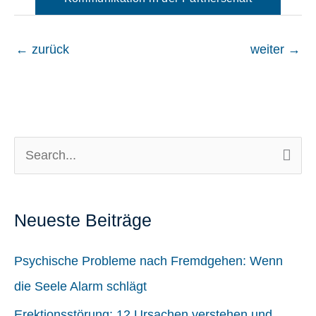
←
zurück
weiter
→
S
u
c
Neueste Beiträge
h
Psychische Probleme nach Fremdgehen: Wenn
e
die Seele Alarm schlägt
n
n
Erektionsstörung: 12 Ursachen verstehen und