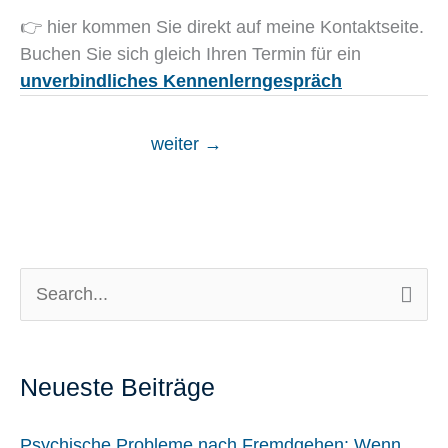
👉 hier kommen Sie direkt auf meine Kontaktseite.
Buchen Sie sich gleich Ihren Termin für ein
unverbindliches Kennenlerngespräch
weiter
→
S
u
c
Neueste Beiträge
h
Psychische Probleme nach Fremdgehen: Wenn
e