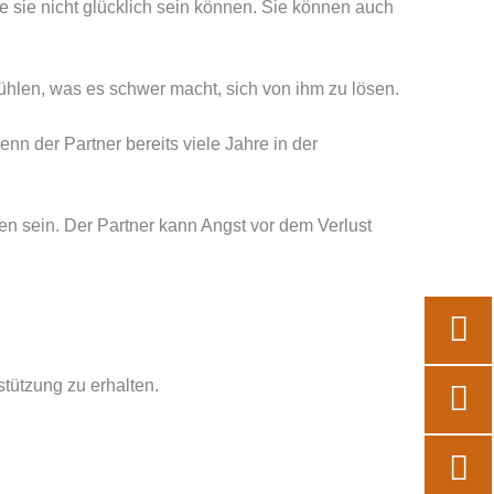
 sie nicht glücklich sein können. Sie können auch
ühlen, was es schwer macht, sich von ihm zu lösen.
 der Partner bereits viele Jahre in der
 sein. Der Partner kann Angst vor dem Verlust
Mo
En
Ca
alt
alt
tützung zu erhalten.