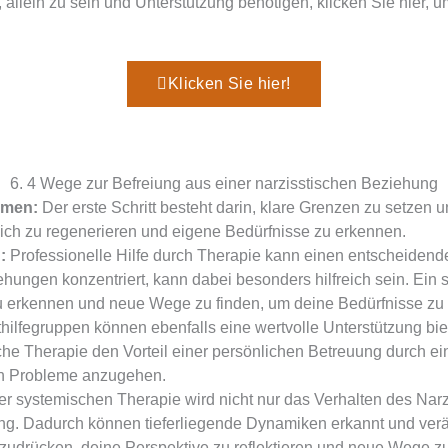
llein zu sein und Unterstützung benötigen, klicken Sie hier, um 
Klicken Sie hier!
6. 4 Wege zur Befreiung aus einer narzisstischen Beziehung
hmen:
Der erste Schritt besteht darin, klare Grenzen zu setzen 
sich zu regenerieren und eigene Bedürfnisse zu erkennen.
:
Professionelle Hilfe durch Therapie kann einen entscheiden
hungen konzentriert, kann dabei besonders hilfreich sein. Ein 
erkennen und neue Wege zu finden, um deine Bedürfnisse zu er
hilfegruppen können ebenfalls eine wertvolle Unterstützung bie
che Therapie den Vorteil einer persönlichen Betreuung durch ein
hen Probleme anzugehen.
er systemischen Therapie wird nicht nur das Verhalten des Narz
g. Dadurch können tieferliegende Dynamiken erkannt und verän
udrücken, deine Perspektive zu reflektieren und neue Wege zu